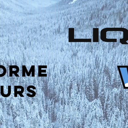
ORME
URS