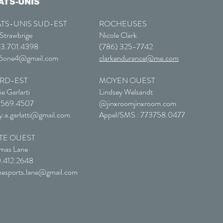
ATS-UNIS
ATS-UNIS SUD-EST
ROCHEUSES
Strawbrige
Nicole Clark
63.701.4398
(786) 325-7742
6one4@gmail.com
clarkendurance@me.com
RD-EST
MOYEN OUEST
e Garlarti
Lindsey Welsandt
.569.4507
@jinxroomjinxroom.com
y.a.garlatti@gmail.com
Appel/SMS : 773758.0477
TE OUEST
mas Lane
.412.2648
inesports.lane@gmail.com