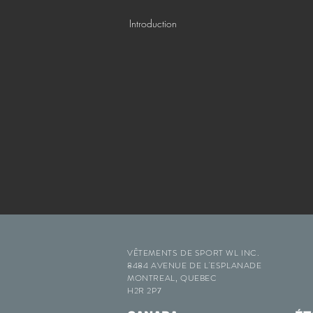
Introduction
VÊTEMENTS DE SPORT WL INC.
8484 AVENUE DE L'ESPLANADE
MONTREAL, QUEBEC
H2R 2P7