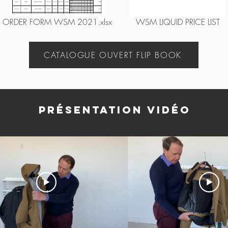
ORDER FORM WSM 2021.xlsx
WSM LIQUID PRICE LIST
CATALOGUE OUVERT FLIP BOOK
PRÉSENTATION VIDÉO