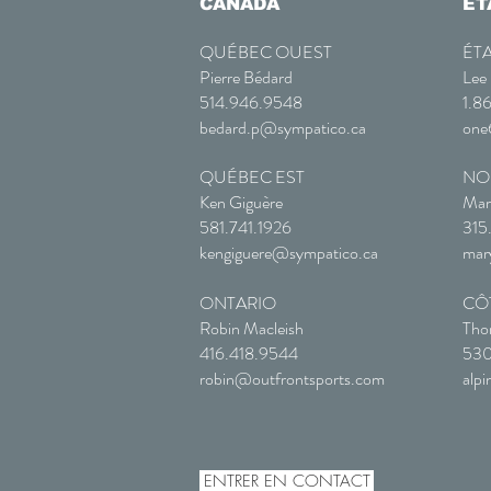
CANADA
ÉT
QUÉBEC OUEST
ÉT
Pierre Bédard
Lee 
514.946.9548
1.8
bedard.p@sympatico.ca
one
QUÉBEC EST
NO
Ken Giguère
Mari
581.741.1926
315
kengiguere@sympatico.ca
mar
ONTARIO
CÔ
Robin Macleish
Tho
416.418.9544
530
robin@outfrontsports.com
alp
ENTRER EN CONTACT